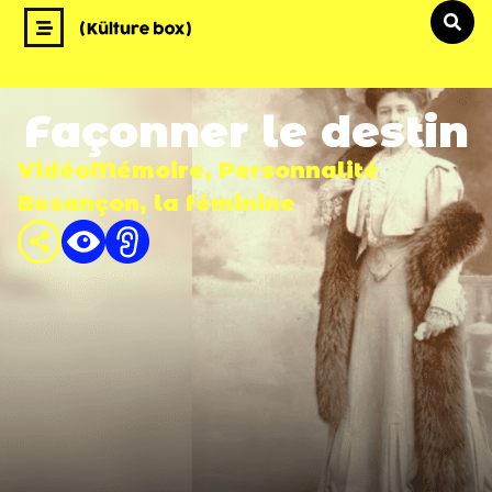
Façonner le destin
Vidéo
Mémoire
,
Personnalité
Besançon, la féminine