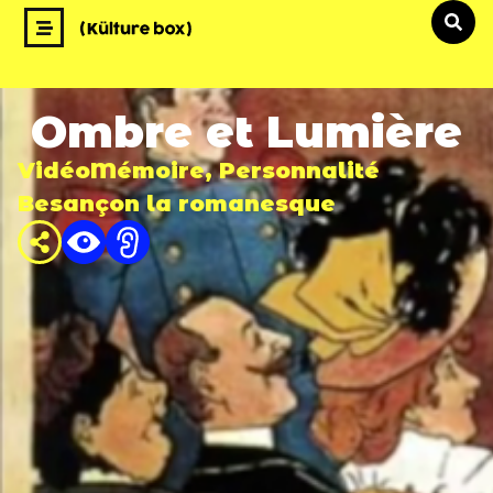
Ombre et Lumière
Vidéo
Mémoire
,
Personnalité
Besançon la romanesque