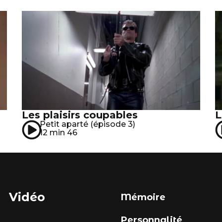
Les plaisirs coupables
L
Petit aparté (épisode 3)
12 min 46
Vidéo
Mémoire
Personnalité