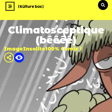
Climatosceptique
(bêêêê)
Image
Insolite
100% Comix !