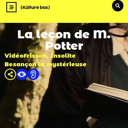
La leçon de M.
Potter
Vidéo
Frisson
,
Insolite
Besançon la mystérieuse